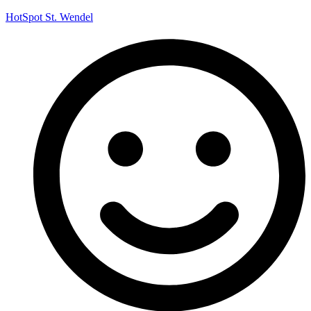
HotSpot St. Wendel