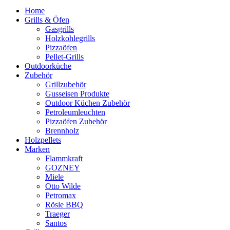
Home
Grills & Öfen
Gasgrills
Holzkohlegrills
Pizzaöfen
Pellet-Grills
Outdoorküche
Zubehör
Grillzubehör
Gusseisen Produkte
Outdoor Küchen Zubehör
Petroleumleuchten
Pizzaöfen Zubehör
Brennholz
Holzpellets
Marken
Flammkraft
GOZNEY
Miele
Otto Wilde
Petromax
Rösle BBQ
Traeger
Santos