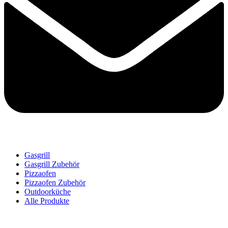
Gasgrill
Gasgrill Zubehör
Pizzaofen
Pizzaofen Zubehör
Outdoorküche
Alle Produkte
Impressum
|
Datenschutz
|
Allgemeine Geschäftsbedingungen
|
Versand und Zahlungsbedingungen
|
Widerufsbelehrung
|
Hinweise