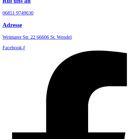
Ruf uns an
06851 9749630
Adresse
Weimarer Str. 22 66606 St. Wendel
Facebook-f