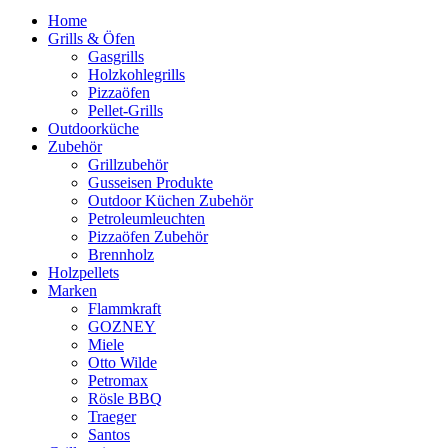
Home
Grills & Öfen
Gasgrills
Holzkohlegrills
Pizzaöfen
Pellet-Grills
Outdoorküche
Zubehör
Grillzubehör
Gusseisen Produkte
Outdoor Küchen Zubehör
Petroleumleuchten
Pizzaöfen Zubehör
Brennholz
Holzpellets
Marken
Flammkraft
GOZNEY
Miele
Otto Wilde
Petromax
Rösle BBQ
Traeger
Santos