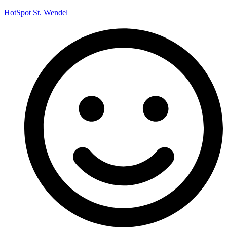
HotSpot St. Wendel