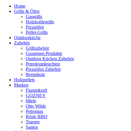
Home
Grills & Öfen
Gasgrills
Holzkohlegrills
Pizzaöfen
Pellet-Grills
Outdoorküche
Zubehör
Grillzubehör
Gusseisen Produkte
Outdoor Küchen Zubehör
Petroleumleuchten
Pizzaöfen Zubehör
Brennholz
Holzpellets
Marken
Flammkraft
GOZNEY
Miele
Otto Wilde
Petromax
Rösle BBQ
Traeger
Santos