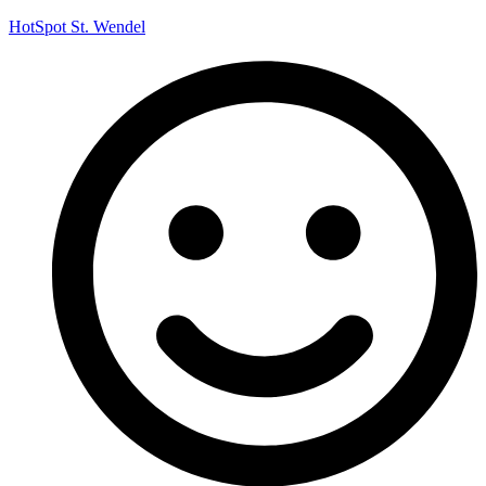
HotSpot St. Wendel