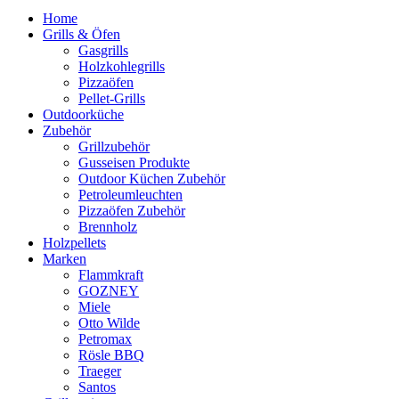
Home
Grills & Öfen
Gasgrills
Holzkohlegrills
Pizzaöfen
Pellet-Grills
Outdoorküche
Zubehör
Grillzubehör
Gusseisen Produkte
Outdoor Küchen Zubehör
Petroleumleuchten
Pizzaöfen Zubehör
Brennholz
Holzpellets
Marken
Flammkraft
GOZNEY
Miele
Otto Wilde
Petromax
Rösle BBQ
Traeger
Santos