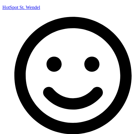
HotSpot St. Wendel