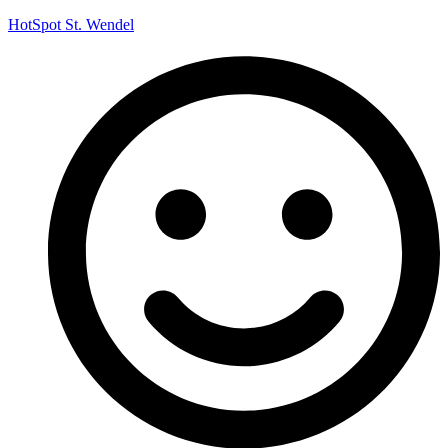
HotSpot St. Wendel