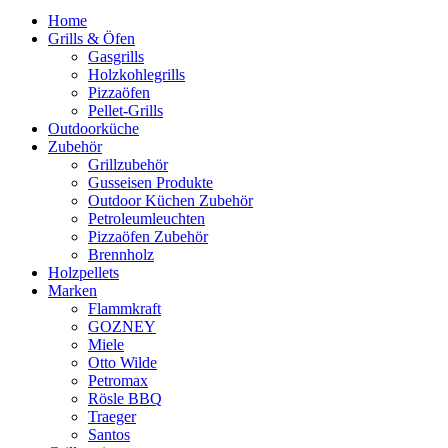
Home
Grills & Öfen
Gasgrills
Holzkohlegrills
Pizzaöfen
Pellet-Grills
Outdoorküche
Zubehör
Grillzubehör
Gusseisen Produkte
Outdoor Küchen Zubehör
Petroleumleuchten
Pizzaöfen Zubehör
Brennholz
Holzpellets
Marken
Flammkraft
GOZNEY
Miele
Otto Wilde
Petromax
Rösle BBQ
Traeger
Santos