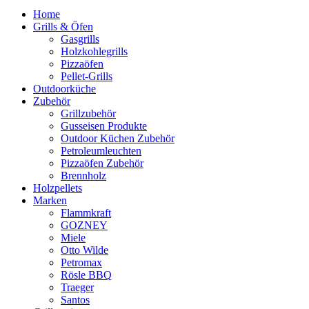
Home
Grills & Öfen
Gasgrills
Holzkohlegrills
Pizzaöfen
Pellet-Grills
Outdoorküche
Zubehör
Grillzubehör
Gusseisen Produkte
Outdoor Küchen Zubehör
Petroleumleuchten
Pizzaöfen Zubehör
Brennholz
Holzpellets
Marken
Flammkraft
GOZNEY
Miele
Otto Wilde
Petromax
Rösle BBQ
Traeger
Santos