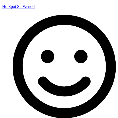
HotSpot St. Wendel