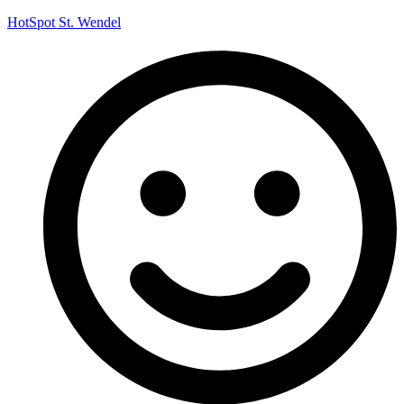
HotSpot St. Wendel