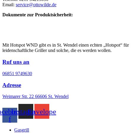
Email:
service@ottowilde.de
Dokumente zur Produktsicherheit:
Mit Hotspot WND gibt es in St. Wendel einen echten „Hotspot“ für
leidenschaftliche Griller und solche, die es werden wollen.
Ruf uns an
06851 9749630
Adresse
Weimarer Str. 22 66606 St. Wendel
acebook-
Instagram
Envelope
f
Gasgrill