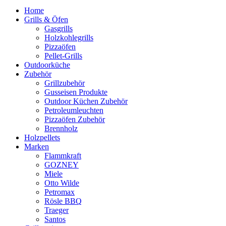
Home
Grills & Öfen
Gasgrills
Holzkohlegrills
Pizzaöfen
Pellet-Grills
Outdoorküche
Zubehör
Grillzubehör
Gusseisen Produkte
Outdoor Küchen Zubehör
Petroleumleuchten
Pizzaöfen Zubehör
Brennholz
Holzpellets
Marken
Flammkraft
GOZNEY
Miele
Otto Wilde
Petromax
Rösle BBQ
Traeger
Santos