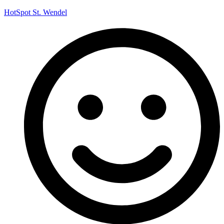
HotSpot St. Wendel