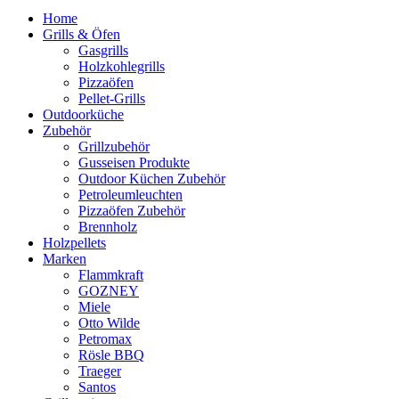
Home
Grills & Öfen
Gasgrills
Holzkohlegrills
Pizzaöfen
Pellet-Grills
Outdoorküche
Zubehör
Grillzubehör
Gusseisen Produkte
Outdoor Küchen Zubehör
Petroleumleuchten
Pizzaöfen Zubehör
Brennholz
Holzpellets
Marken
Flammkraft
GOZNEY
Miele
Otto Wilde
Petromax
Rösle BBQ
Traeger
Santos