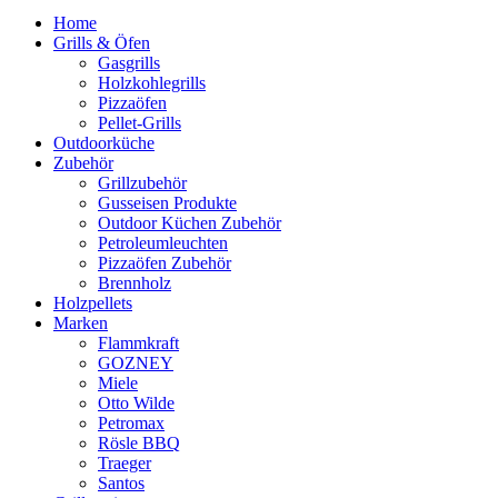
Home
Grills & Öfen
Gasgrills
Holzkohlegrills
Pizzaöfen
Pellet-Grills
Outdoorküche
Zubehör
Grillzubehör
Gusseisen Produkte
Outdoor Küchen Zubehör
Petroleumleuchten
Pizzaöfen Zubehör
Brennholz
Holzpellets
Marken
Flammkraft
GOZNEY
Miele
Otto Wilde
Petromax
Rösle BBQ
Traeger
Santos