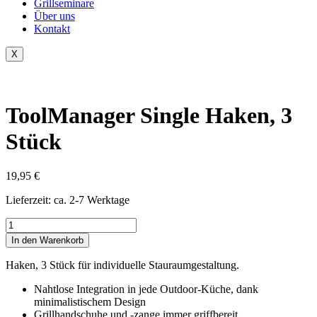
Grillseminare
Über uns
Kontakt
X
ToolManager Single Haken, 3
Stück
19,95
€
Lieferzeit:
ca. 2-7 Werktage
ToolManager
Single
In den Warenkorb
Haken,
3
Haken, 3 Stück für individuelle Stauraumgestaltung.
Stück
Menge
Nahtlose Integration in jede Outdoor-Küche, dank
minimalistischem Design
Grillhandschuhe und -zange immer griffbereit