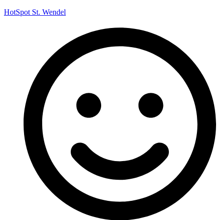
HotSpot St. Wendel